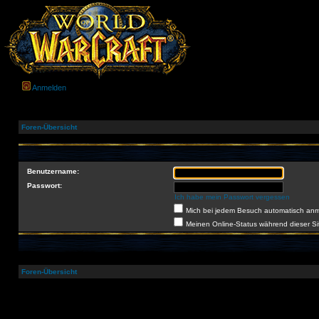
Anmelden
Foren-Übersicht
Benutzername:
Passwort:
Ich habe mein Passwort vergessen
Mich bei jedem Besuch automatisch an
Meinen Online-Status während dieser S
Foren-Übersicht