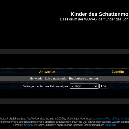
Kinder des Schattenm
Das Forum der WOW-Gilde "Kinder des Sch
Antworten
Zugriffe
Es wurden keine passenden Ergebnisse gefunden.
Beiträge der letzten Zeit anzeigen:
 Warcraft phpBB template "WoWMoonclaw" created in 2005 by
Maëvah
(ex-
Moonclaw
) -
wowcr.net : World of Warcraft style
 are trademarks or registered trademarks of Blizzard Entertainment, Inc. in the U.S. and/or other countries. wowcr.net is in 
Powered by
phpBB
® Forum Software © phpBB Group
Deutsche Übersetzung durch
phpBB.de