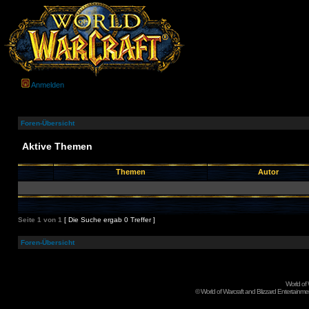
Anmelden
Foren-Übersicht
Aktive Themen
Themen
Autor
Seite
1
von
1
[ Die Suche ergab 0 Treffer ]
Foren-Übersicht
World of
©
World of Warcraft and Blizzard Entertainment