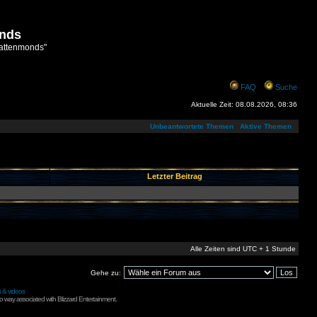
onds
attenmonds"
FAQ
Suche
Aktuelle Zeit: 08.08.2026, 08:36
Unbeantwortete Themen
Aktive Themen
Letzter Beitrag
Alle Zeiten sind UTC + 1 Stunde
Gehe zu:
s & videos
no way associated with Blizzard Entertainment.